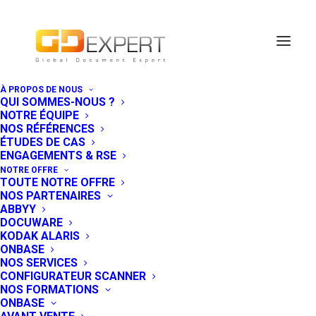
À PROPOS DE NOUS
QUI SOMMES-NOUS ?
Gestion de contenus –
NOTRE ÉQUIPE
NOS RÉFÉRENCES
ÉTUDES DE CAS
ECM
ENGAGEMENTS & RSE
NOTRE OFFRE
TOUTE NOTRE OFFRE
NOS PARTENAIRES
Retrouvez ici tous les articles concernant la gestion
ABBYY
de contenus et les ECM
DOCUWARE
KODAK ALARIS
ONBASE
NOS SERVICES
CONFIGURATEUR SCANNER
NOS FORMATIONS
ONBASE