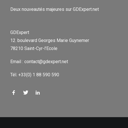
Deux nouveautés majeures sur GDExpert.net
GDExpert
12. boulevard Georges Marie Guynemer
78210 Saint-Cyr-l’Ecole
Email : contact@gdexpert.net
Tél. +33(0) 1 88 590 590