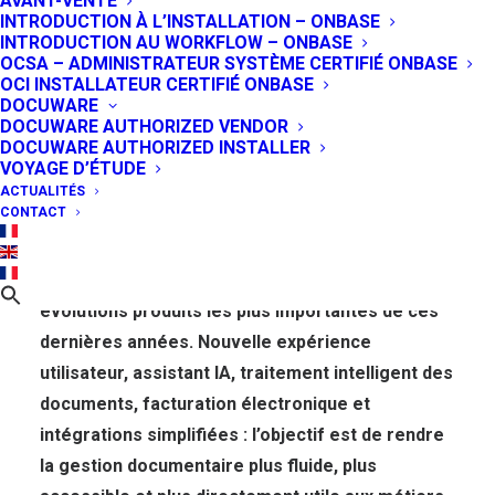
AVANT-VENTE
INTRODUCTION À L’INSTALLATION – ONBASE
nouveautés pour
INTRODUCTION AU WORKFLOW – ONBASE
OCSA – ADMINISTRATEUR SYSTÈME CERTIFIÉ ONBASE
changer la gestion
OCI INSTALLATEUR CERTIFIÉ ONBASE
DOCUWARE
documentaire au
DOCUWARE AUTHORIZED VENDOR
DOCUWARE AUTHORIZED INSTALLER
quotidien
VOYAGE D’ÉTUDE
ACTUALITÉS
CONTACT
29 JUIN 2026
|
IN
GESTION DE CONTENUS - ECM
,
PRODUITS
Avec son cycle 2026, DocuWare engage l’une des
évolutions produits les plus importantes de ces
dernières années. Nouvelle expérience
utilisateur, assistant IA, traitement intelligent des
documents, facturation électronique et
intégrations simplifiées : l’objectif est de rendre
la gestion documentaire plus fluide, plus