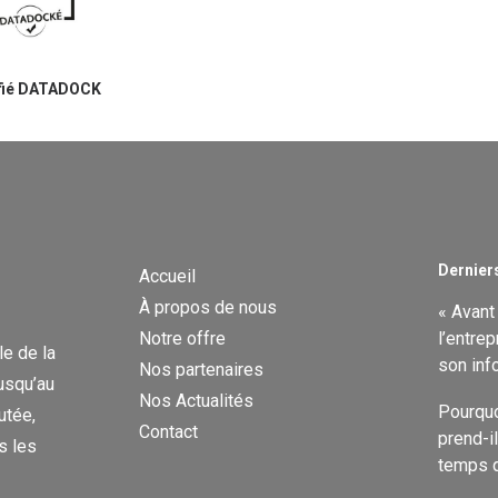
ifié DATADOCK
Derniers
Accueil
À propos de nous
« Avant 
Notre offre
l’entrep
e de la
son inf
Nos partenaires
jusqu’au
Nos Actualités
Pourquo
utée,
Contact
prend-i
s les
temps q