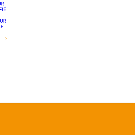
UR
FIÉ
EUR
SE