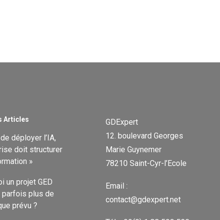
 Articles
GDExpert
12. boulevard Georges
de déployer l’IA,
rise doit structurer
Marie Guynemer
ormation »
78210 Saint-Cyr-l’Ecole
i un projet GED
Email :
l parfois plus de
contact@gdexpert.net
ue prévu ?