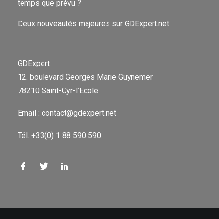
temps que prévu ?
Deux nouveautés majeures sur GDExpert.net
GDExpert
12. boulevard Georges Marie Guynemer
78210 Saint-Cyr-l’Ecole
Email : contact@gdexpert.net
Tél. +33(0) 1 88 590 590