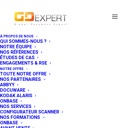
À PROPOS DE NOUS
QUI SOMMES-NOUS ?
NOTRE ÉQUIPE
NOS RÉFÉRENCES
ÉTUDES DE CAS
ENGAGEMENTS & RSE
NOTRE OFFRE
TOUTE NOTRE OFFRE
NOS PARTENAIRES
ABBYY
DOCUWARE
KODAK ALARIS
ONBASE
NOS SERVICES
Banques : Faites de
CONFIGURATEUR SCANNER
NOS FORMATIONS
l’ECM, plus qu’un
ONBASE