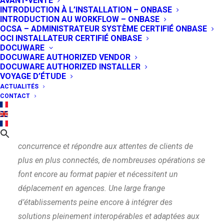
AVANT-VENTE
INTRODUCTION À L’INSTALLATION – ONBASE
espace de stockage, un
INTRODUCTION AU WORKFLOW – ONBASE
OCSA – ADMINISTRATEUR SYSTÈME CERTIFIÉ ONBASE
levier de performance
OCI INSTALLATEUR CERTIFIÉ ONBASE
DOCUWARE
!
DOCUWARE AUTHORIZED VENDOR
DOCUWARE AUTHORIZED INSTALLER
VOYAGE D’ÉTUDE
27 NOVEMBRE 2024
|
IN
GESTION DE CONTENUS - ECM
ACTUALITÉS
CONTACT
Si les banques africaines adoptent progressivement
des technologies digitales pour répondre aux défis de
la bancarisation, renforcer leur résilience face à la
concurrence et répondre aux attentes de clients de
plus en plus connectés, de nombreuses opérations se
font encore au format papier et nécessitent un
déplacement en agences. Une large frange
d’établissements peine encore à intégrer des
solutions pleinement interopérables et adaptées aux