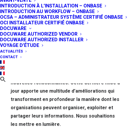
AVANT-VENTE
INTRODUCTION À L’INSTALLATION – ONBASE
optimisée et des
INTRODUCTION AU WORKFLOW – ONBASE
OCSA – ADMINISTRATEUR SYSTÈME CERTIFIÉ ONBASE
possibilités inédites
OCI INSTALLATEUR CERTIFIÉ ONBASE
DOCUWARE
DOCUWARE AUTHORIZED VENDOR
25 MARS 2025
|
IN
GESTION DE CONTENUS - ECM
,
PRODUITS
DOCUWARE AUTHORIZED INSTALLER
VOYAGE D’ÉTUDE
OnBase, la solution ECM (Enterprise Content
ACTUALITÉS
CONTACT
Management) d’Hyland Software, continue de
s’enrichir afin d’offrir aux organisations une
expérience utilisateur plus intuitive et de
nouvelles fonctionnalités. Cette dernière mise à
jour apporte une multitude d’améliorations qui
transforment en profondeur la manière dont les
organisations peuvent organiser, exploiter et
partager leurs informations. Nous souhaitions
les mettre en lumière.