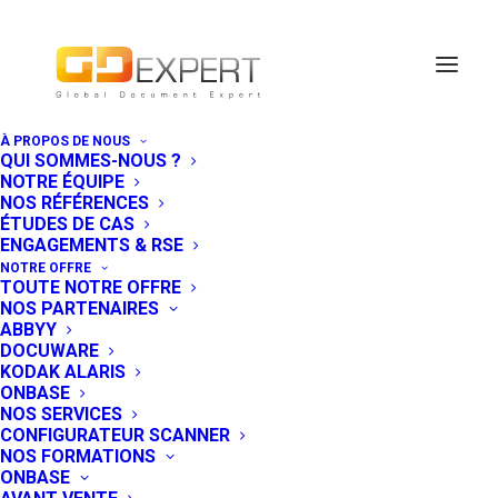
À PROPOS DE NOUS
QUI SOMMES-NOUS ?
NOTRE ÉQUIPE
NOS RÉFÉRENCES
ÉTUDES DE CAS
ENGAGEMENTS & RSE
NOTRE OFFRE
TOUTE NOTRE OFFRE
NOS PARTENAIRES
ABBYY
DOCUWARE
KODAK ALARIS
ONBASE
NOS SERVICES
OnBase : vers une
CONFIGURATEUR SCANNER
NOS FORMATIONS
expérience utilisateur
ONBASE