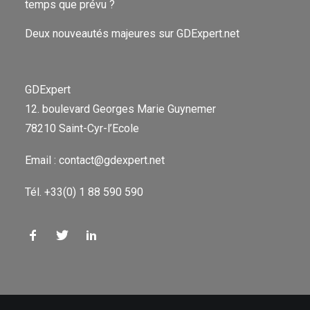
temps que prévu ?
Deux nouveautés majeures sur GDExpert.net
GDExpert
12. boulevard Georges Marie Guynemer
78210 Saint-Cyr-l’Ecole
Email : contact@gdexpert.net
Tél. +33(0) 1 88 590 590