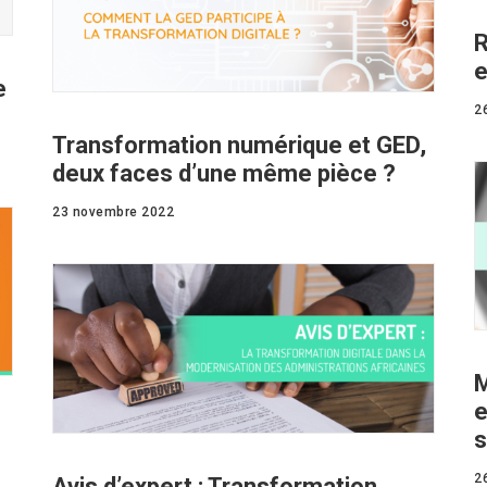
R
e
e
2
Transformation numérique et GED,
deux faces d’une même pièce ?
23 novembre 2022
M
e
s
2
Avis d’expert : Transformation