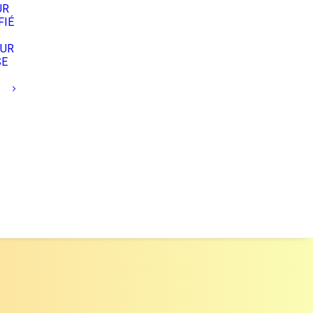
UR
FIÉ
EUR
SE