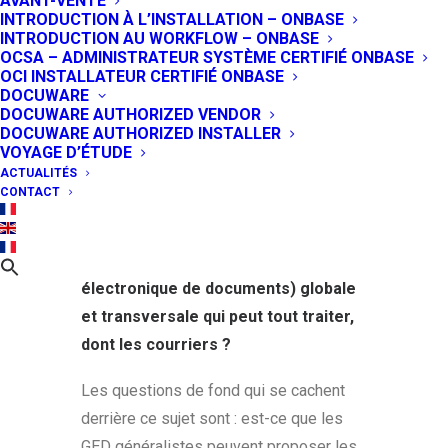
AVANT-VENTE
23 DÉCEMBRE 2015
|
IN
AVIS & CONSEIL D'EXPERT
,
INTRODUCTION À L’INSTALLATION – ONBASE
GESTION DE CONTENUS - ECM
INTRODUCTION AU WORKFLOW – ONBASE
OCSA – ADMINISTRATEUR SYSTÈME CERTIFIÉ ONBASE
Ce mois-ci, GD Expert vous
OCI INSTALLATEUR CERTIFIÉ ONBASE
accompagne sur la question que de
DOCUWARE
DOCUWARE AUTHORIZED VENDOR
nombreuses organisations,
DOCUWARE AUTHORIZED INSTALLER
entreprises ou institutions, se pose
VOYAGE D’ÉTUDE
ACTUALITÉS
sur la gestion numérique du courrier :
CONTACT
faut-il investir dans une solution
métier dédiée au courrier ou plutôt
une plateforme GED (gestion
électronique de documents) globale
et transversale qui peut tout traiter,
dont les courriers ?
Les questions de fond qui se cachent
derrière ce sujet sont : est-ce que les
GED généralistes peuvent proposer les