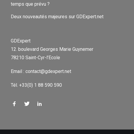
temps que prévu ?
Deux nouveautés majeures sur GDExpert.net
GDExpert
12. boulevard Georges Marie Guynemer
78210 Saint-Cyr-l’Ecole
Email : contact@gdexpert.net
Tél. +33(0) 1 88 590 590