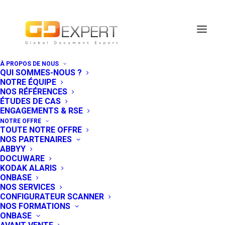
À PROPOS DE NOUS
QUI SOMMES-NOUS ?
Gestion
NOTRE ÉQUIPE
NOS RÉFÉRENCES
numérique du
ÉTUDES DE CAS
ENGAGEMENTS & RSE
courrier avec une
NOTRE OFFRE
TOUTE NOTRE OFFRE
solution métier
NOS PARTENAIRES
ABBYY
courrier ou une
DOCUWARE
KODAK ALARIS
ONBASE
solution GED
NOS SERVICES
CONFIGURATEUR SCANNER
globale ?
NOS FORMATIONS
ONBASE