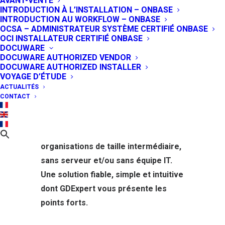
AVANT-VENTE
Contenus d’Entreprise) proposée
INTRODUCTION À L’INSTALLATION – ONBASE
INTRODUCTION AU WORKFLOW – ONBASE
par
Hyland Software
, éditeur
OCSA – ADMINISTRATEUR SYSTÈME CERTIFIÉ ONBASE
historique de la
solution OnBase
. Là
OCI INSTALLATEUR CERTIFIÉ ONBASE
DOCUWARE
où OnBase est particulièrement
DOCUWARE AUTHORIZED VENDOR
adaptée à des entreprises de grande
DOCUWARE AUTHORIZED INSTALLER
taille et parfois multi sites disposant
VOYAGE D’ÉTUDE
ACTUALITÉS
de serveurs internes puissants,
CONTACT
AirBase offre une solution Cloud clé
en main. Cette solution ECM AirBase
est idéale pour les PME et
organisations de taille intermédiaire,
sans serveur et/ou sans équipe IT.
Une solution fiable, simple et intuitive
dont GDExpert vous présente les
points forts.