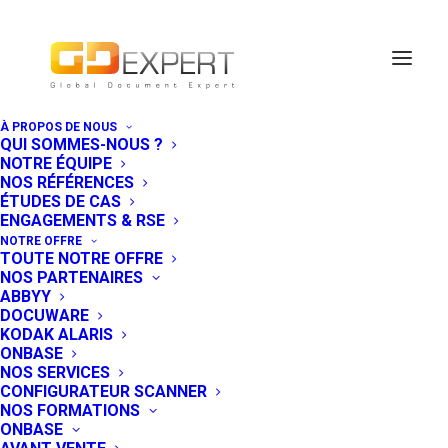
À PROPOS DE NOUS
QUI SOMMES-NOUS ?
Hyland lance
NOTRE ÉQUIPE
NOS RÉFÉRENCES
AirBase, sa
ÉTUDES DE CAS
ENGAGEMENTS & RSE
nouvelle solution
NOTRE OFFRE
TOUTE NOTRE OFFRE
ECM en cloud
NOS PARTENAIRES
ABBYY
DOCUWARE
21 FÉVRIER 2017
|
IN
GESTION DE CONTENUS - ECM
KODAK ALARIS
ONBASE
NOS SERVICES
AirBase est la toute nouvelle solution
CONFIGURATEUR SCANNER
ECM (‘
Enterprise Content
NOS FORMATIONS
ONBASE
Management’
ou Gestion des