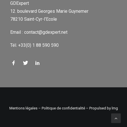
GDExpert
12. boulevard Georges Marie Guynemer
78210 Saint-Cyr-l’Ecole
Email : contact@gdexpert.net
Tél. +33(0) 1 88 590 590
Mentions légales
–
Politique de confidentialité
– Propulsed by
lmg