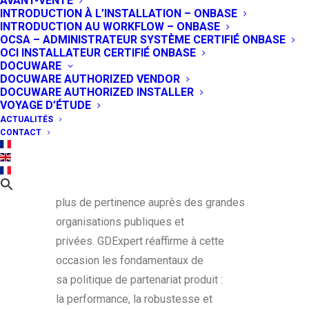
AVANT-VENTE
partenariat avec l’éditeur KOFAX,
INTRODUCTION À L’INSTALLATION – ONBASE
récemment acquis par le groupe
INTRODUCTION AU WORKFLOW – ONBASE
LEXMARK.
OCSA – ADMINISTRATEUR SYSTÈME CERTIFIÉ ONBASE
OCI INSTALLATEUR CERTIFIÉ ONBASE
DOCUWARE
GDExpert a fait le choix d’arrêter la
DOCUWARE AUTHORIZED VENDOR
commercialisation des solutions KOFAX
DOCUWARE AUTHORIZED INSTALLER
VOYAGE D’ÉTUDE
pour se concentrer sur une offre
ACTUALITÉS
spécialisée et sans redondance, au
CONTACT
profit d’une plus grande expertise
produit. Nos équipes se recentrent sur la
maîtrise des logiciels qui trouvent le
plus de pertinence auprès des grandes
organisations publiques et
privées. GDExpert réaffirme à cette
occasion les fondamentaux de
sa politique de partenariat produit :
la performance, la robustesse et