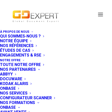
À PROPOS DE NOUS
QUI SOMMES-NOUS ?
GDExpert ne
NOTRE ÉQUIPE
NOS RÉFÉRENCES
proposera plus
ÉTUDES DE CAS
ENGAGEMENTS & RSE
les solutions
NOTRE OFFRE
TOUTE NOTRE OFFRE
KOFAX
NOS PARTENAIRES
ABBYY
DOCUWARE
19 OCTOBRE 2016
|
IN
NEWS SOCIÉTÉ
KODAK ALARIS
ONBASE
Chez GDExpert, nous sommes 100%
NOS SERVICES
indépendants de nos partenaires,
CONFIGURATEUR SCANNER
éditeurs et constructeurs, depuis
NOS FORMATIONS
toujours et pour toujours. Nous avons
ONBASE
récemment choisi de mettre fin à notre