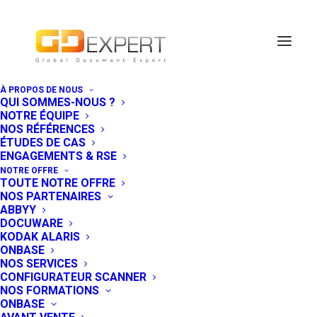
À PROPOS DE NOUS
QUI SOMMES-NOUS ?
OnBase réunit sa
NOTRE ÉQUIPE
NOS RÉFÉRENCES
communauté
ÉTUDES DE CAS
ENGAGEMENTS & RSE
d’utilisateurs
NOTRE OFFRE
TOUTE NOTRE OFFRE
EMEA à Berlin en
NOS PARTENAIRES
ABBYY
novembre
DOCUWARE
KODAK ALARIS
ONBASE
NOS SERVICES
16 SEPTEMBRE 2016
|
IN
EVÉNEMENT
CONFIGURATEUR SCANNER
NOS FORMATIONS
ème
Cette 8
édition réunit toute la
ONBASE
communauté OnBase venant de 22 pays