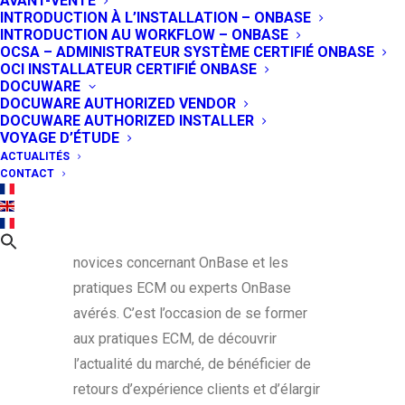
AVANT-VENTE
d’Europe, du Moyen-Orient et d’Afrique.
INTRODUCTION À L’INSTALLATION – ONBASE
L’éditeur invite les utilisateurs finaux, les
INTRODUCTION AU WORKFLOW – ONBASE
prospects, les partenaires, les experts
OCSA – ADMINISTRATEUR SYSTÈME CERTIFIÉ ONBASE
produits, certains Responsables OnBase
OCI INSTALLATEUR CERTIFIÉ ONBASE
et des consultants ECM à enrichir leur
DOCUWARE
expérience ECM. Objectif : présenter les
DOCUWARE AUTHORIZED VENDOR
nouveautés produit et les informations
DOCUWARE AUTHORIZED INSTALLER
sur les services, créer des temps
VOYAGE D’ÉTUDE
d’échanges entre les participants et
proposer une expérience complète et
ACTUALITÉS
enrichissante de la solution OnBase.
CONTACT
Le programme s’adresse aux profils IT,
comme aux profils métier & business,
novices concernant OnBase et les
pratiques ECM ou experts OnBase
avérés. C’est l’occasion de se former
aux pratiques ECM, de découvrir
l’actualité du marché, de bénéficier de
retours d’expérience clients et d’élargir