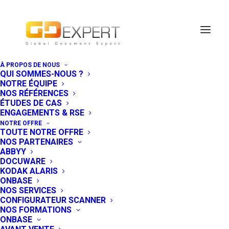
À PROPOS DE NOUS
QUI SOMMES-NOUS ?
Sommet
NOTRE ÉQUIPE
NOS RÉFÉRENCES
européen
ÉTUDES DE CAS
ENGAGEMENTS & RSE
Partenaires
NOTRE OFFRE
TOUTE NOTRE OFFRE
Abbyy
NOS PARTENAIRES
ABBYY
DOCUWARE
3 OCTOBRE 2016
|
IN
EVÉNEMENT
KODAK ALARIS
ONBASE
NOS SERVICES
Abbyy, notre partenaire éditeur de
CONFIGURATEUR SCANNER
solutions de capture avancée,
NOS FORMATIONS
ONBASE
organise son Sommet Européen, une