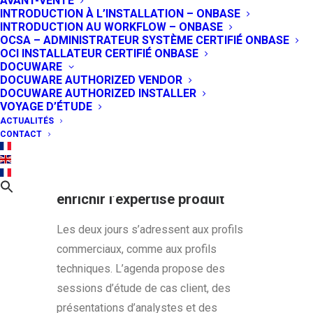
AVANT-VENTE
rencontre annuelle dédiée à ses
INTRODUCTION À L’INSTALLATION – ONBASE
INTRODUCTION AU WORKFLOW – ONBASE
partenaires. Les 11 et 12 octobre
OCSA – ADMINISTRATEUR SYSTÈME CERTIFIÉ ONBASE
prochains seront l’occasion de
OCI INSTALLATEUR CERTIFIÉ ONBASE
DOCUWARE
monter en compétences sur les
DOCUWARE AUTHORIZED VENDOR
nouveautés produit, de renforcer sa
DOCUWARE AUTHORIZED INSTALLER
visibilité sur le marché de la capture
VOYAGE D’ÉTUDE
ACTUALITÉS
et d’échanger avec la communauté
CONTACT
de partenaires et les équipes Abbyy.
Des formations et ateliers pour
enrichir l’expertise produit
Les deux jours s’adressent aux profils
commerciaux, comme aux profils
techniques. L’agenda propose des
sessions d’étude de cas client, des
présentations d’analystes et des