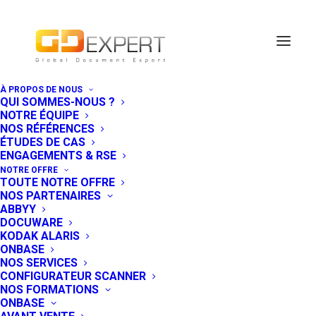
À PROPOS DE NOUS
QUI SOMMES-NOUS ?
5èmes Assises
NOTRE ÉQUIPE
NOS RÉFÉRENCES
de la
ÉTUDES DE CAS
ENGAGEMENTS & RSE
Transformation
NOTRE OFFRE
TOUTE NOTRE OFFRE
Digitale en
NOS PARTENAIRES
ABBYY
Afrique
DOCUWARE
KODAK ALARIS
ONBASE
NOS SERVICES
3 OCTOBRE 2016
|
IN
EVÉNEMENT
CONFIGURATEUR SCANNER
NOS FORMATIONS
Paris accueillera les 3 et 4 novembre
ONBASE
prochains les 5èmes Assises de la