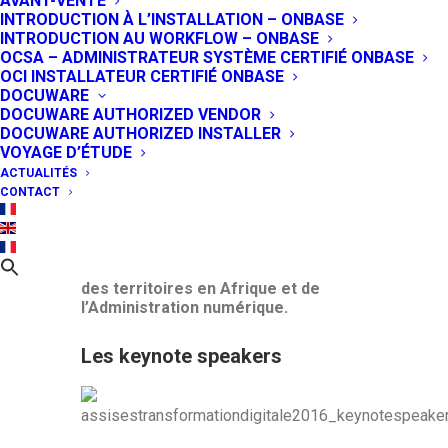
AVANT-VENTE
Transformation Digitale en Afrique
INTRODUCTION À L’INSTALLATION – ONBASE
au pavillon Dauphine.
Comment
INTRODUCTION AU WORKFLOW – ONBASE
mettre en place l’administration
OCSA – ADMINISTRATEUR SYSTÈME CERTIFIÉ ONBASE
électronique en Afrique ? Quelles
OCI INSTALLATEUR CERTIFIÉ ONBASE
infrastructures et quels
DOCUWARE
financements sont efficaces ?
DOCUWARE AUTHORIZED VENDOR
L’Afrique a-t-elle les moyens de sa
DOCUWARE AUTHORIZED INSTALLER
politique de cybersécurité ?
VOYAGE D’ÉTUDE
Comment placer le numérique au
cœur de l’aménagement des
ACTUALITÉS
territoires ?
CONTACT
GDExpert participe à cet événement
CIO MAG, dédié aux experts IT et
décideurs Africains, sur le thème des
enjeux de l’aménagement numérique
des territoires en Afrique et de
l’Administration numérique.
Les keynote speakers