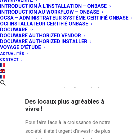
AVANT-VENTE
INTRODUCTION À L’INSTALLATION – ONBASE
Nous avions besoin d’un nouvel espace
INTRODUCTION AU WORKFLOW – ONBASE
à la dimension d’un groupe, celui du
OCSA – ADMINISTRATEUR SYSTÈME CERTIFIÉ ONBASE
OCI INSTALLATEUR CERTIFIÉ ONBASE
Groupe Numerial auquel nous
DOCUWARE
appartenons. Nous partageons
DOCUWARE AUTHORIZED VENDOR
DOCUWARE AUTHORIZED INSTALLER
maintenant plus qu’une stratégie de
VOYAGE D’ÉTUDE
marché, nous partageons des bureaux et
ACTUALITÉS
le quotidien sur nos projets. Notre
CONTACT
rapprochement se matérialise
concrètement et nous permettra
d’accroître notre synergie chaque jour.
Des locaux plus agréables à
vivre !
Pour faire face à la croissance de notre
société, il était urgent d’investir de plus