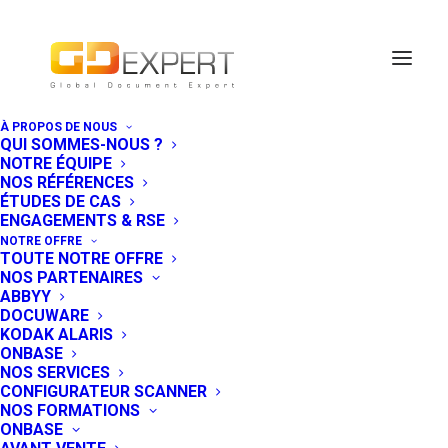
À PROPOS DE NOUS
QUI SOMMES-NOUS ?
GDExpert a
NOTRE ÉQUIPE
NOS RÉFÉRENCES
déménagé pour
ÉTUDES DE CAS
ENGAGEMENTS & RSE
plus grand !
NOTRE OFFRE
TOUTE NOTRE OFFRE
NOS PARTENAIRES
1 SEPTEMBRE 2015
|
IN
EVÉNEMENT
,
NEWS
ABBYY
SOCIÉTÉ
DOCUWARE
KODAK ALARIS
En cette rentrée, GDExpert a le plaisir de
ONBASE
NOS SERVICES
vous annoncer son déménagement.
CONFIGURATEUR SCANNER
NOS FORMATIONS
Des locaux plus grands !
ONBASE