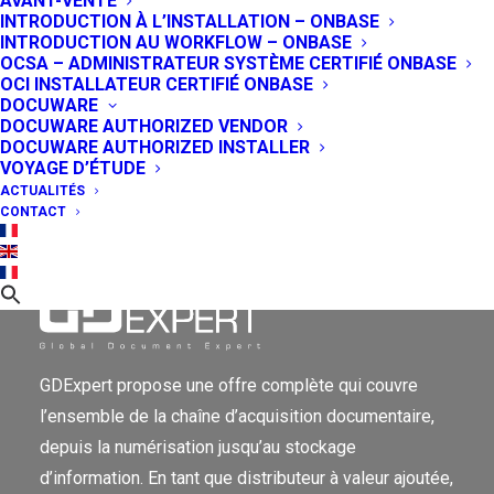
AVANT-VENTE
INTRODUCTION À L’INSTALLATION – ONBASE
INTRODUCTION AU WORKFLOW – ONBASE
OCSA – ADMINISTRATEUR SYSTÈME CERTIFIÉ ONBASE
Lancement de OnBase 17 : Hyland
OCI INSTALLATEUR CERTIFIÉ ONBASE
réaffirme sa position de leader ECM
DOCUWARE
DOCUWARE AUTHORIZED VENDOR
24 juillet 2017
DOCUWARE AUTHORIZED INSTALLER
VOYAGE D’ÉTUDE
ACTUALITÉS
CONTACT
GDExpert propose une offre complète qui couvre
l’ensemble de la chaîne d’acquisition documentaire,
depuis la numérisation jusqu’au stockage
d’information. En tant que distributeur à valeur ajoutée,