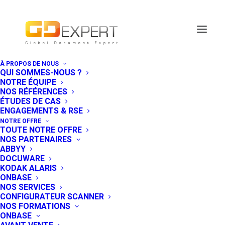
À PROPOS DE NOUS
QUI SOMMES-NOUS ?
NOTRE ÉQUIPE
NOS RÉFÉRENCES
ÉTUDES DE CAS
ENGAGEMENTS & RSE
NOTRE OFFRE
TOUTE NOTRE OFFRE
NOS PARTENAIRES
ABBYY
DOCUWARE
KODAK ALARIS
ONBASE
NOS SERVICES
Atteignez l’excellence
CONFIGURATEUR SCANNER
NOS FORMATIONS
grâce à ABBYY, leader
ONBASE