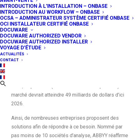
AVANT-VENTE
INTRODUCTION À L’INSTALLATION – ONBASE
du marché de
INTRODUCTION AU WORKFLOW – ONBASE
OCSA – ADMINISTRATEUR SYSTÈME CERTIFIÉ ONBASE
l’automatisation
OCI INSTALLATEUR CERTIFIÉ ONBASE
DOCUWARE
intelligente
DOCUWARE AUTHORIZED VENDOR
DOCUWARE AUTHORIZED INSTALLER
VOYAGE D’ÉTUDE
24 FÉVRIER 2023
|
IN
CAPTURE
,
NUMÉRISATION &
DÉMATÉRIALISATION
,
PRODUITS
ACTUALITÉS
CONTACT
Aujourd’hui, les entreprises ont une demande
croissante concernant l’automatisation intelligente. En
effet, d’après IDC (International Data Corporation) le
marché devrait atteindre 49 milliards de dollars d’ici
2026.
Ainsi, de nombreuses entreprises proposent des
solutions afin de répondre à ce besoin. Nommé par
pas moins de 10 sociétés d’analyse, ABBYY réaffirme