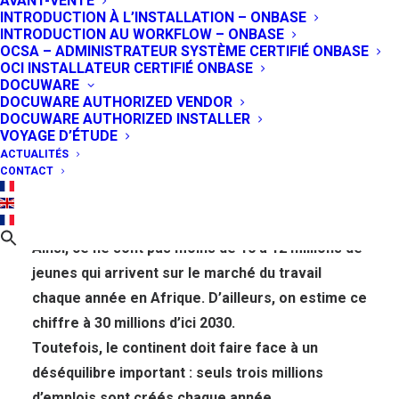
AVANT-VENTE
INTRODUCTION À L’INSTALLATION – ONBASE
leviers de croissance
INTRODUCTION AU WORKFLOW – ONBASE
OCSA – ADMINISTRATEUR SYSTÈME CERTIFIÉ ONBASE
du continent Africain
OCI INSTALLATEUR CERTIFIÉ ONBASE
DOCUWARE
DOCUWARE AUTHORIZED VENDOR
23 DÉCEMBRE 2022
|
IN
POINT DE VUE
DOCUWARE AUTHORIZED INSTALLER
VOYAGE D’ÉTUDE
Aujourd’hui, l’Afrique se place en haut du podium
ACTUALITÉS
CONTACT
en ce qui concerne la population la plus jeune au
monde. En effet, l’âge moyen du continent se
situe aux alentours de 20 ans.
Ainsi, ce ne sont pas moins de 10 à 12 millions de
jeunes qui arrivent sur le marché du travail
chaque année en Afrique. D’ailleurs, on estime ce
chiffre à 30 millions d’ici 2030.
Toutefois, le continent doit faire face à un
déséquilibre important : seuls trois millions
d’emplois sont créés chaque année.