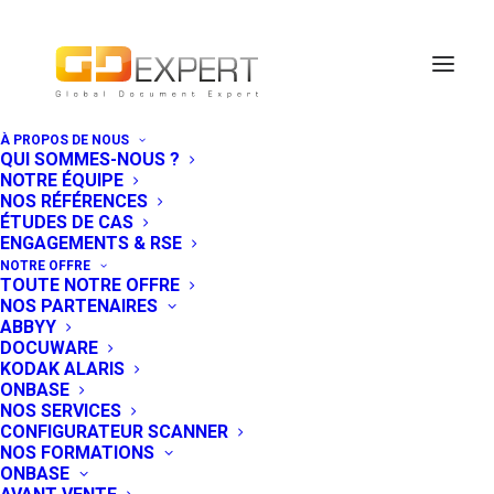
À PROPOS DE NOUS
QUI SOMMES-NOUS ?
NOTRE ÉQUIPE
NOS RÉFÉRENCES
ÉTUDES DE CAS
ENGAGEMENTS & RSE
NOTRE OFFRE
TOUTE NOTRE OFFRE
NOS PARTENAIRES
ABBYY
DOCUWARE
KODAK ALARIS
ONBASE
NOS SERVICES
La jeunesse et la
CONFIGURATEUR SCANNER
NOS FORMATIONS
digitalisation, les
ONBASE