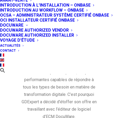
AVANT-VENTE
La réponse aux nouvelles attentes
INTRODUCTION À L’INSTALLATION – ONBASE
des industries et PME/PMI du
INTRODUCTION AU WORKFLOW – ONBASE
OCSA – ADMINISTRATEUR SYSTÈME CERTIFIÉ ONBASE
Maghreb et Afrique francophone
OCI INSTALLATEUR CERTIFIÉ ONBASE
DOCUWARE
Face aux évolutions du marché africain
DOCUWARE AUTHORIZED VENDOR
DOCUWARE AUTHORIZED INSTALLER
francophone notamment des industries
VOYAGE D’ÉTUDE
et des PME/PMI, GDExpert s’est mis en
ACTUALITÉS
quête de la meilleure solution. En tant
CONTACT
que distributeur à valeur ajoutée, il est
toujours à la pointe pour proposer les
solutions les plus adaptées, les plus
performantes capables de répondre à
tous les types de besoin en matière de
transformation digitale. C’est pourquoi
GDExpert a décidé d’étoffer son offre en
travaillant avec l’éditeur de logiciel
d’ECM DocuWare.