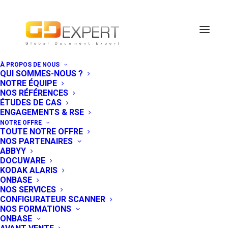
À PROPOS DE NOUS
QUI SOMMES-NOUS ?
GDExpert enrichit
NOTRE ÉQUIPE
NOS RÉFÉRENCES
son offre suite à
ÉTUDES DE CAS
ENGAGEMENTS & RSE
son accord avec
NOTRE OFFRE
TOUTE NOTRE OFFRE
DocuWare
NOS PARTENAIRES
ABBYY
DOCUWARE
28 AVRIL 2021
|
IN
EVÉNEMENT
,
GESTION DE
KODAK ALARIS
CONTENUS - ECM
,
NEWS SOCIÉTÉ
,
PRODUITS
ONBASE
NOS SERVICES
Accord parfait entre GDExpert
CONFIGURATEUR SCANNER
et l’éditeur d’ECM DocuWare:
NOS FORMATIONS
ONBASE