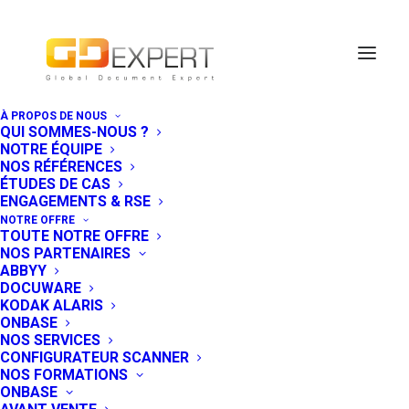
À PROPOS DE NOUS
QUI SOMMES-NOUS ?
Le calendrier de
NOTRE ÉQUIPE
NOS RÉFÉRENCES
nos formations
ÉTUDES DE CAS
ENGAGEMENTS & RSE
OnBase automne
NOTRE OFFRE
TOUTE NOTRE OFFRE
2019
NOS PARTENAIRES
ABBYY
DOCUWARE
24 SEPTEMBRE 2019
|
IN
EVÉNEMENT
,
KODAK ALARIS
FORMATIONS
ONBASE
NOS SERVICES
GDEXPERT organis
e toute l’année
CONFIGURATEUR SCANNER
NOS FORMATIONS
des formations orientées
ONBASE
utilisateurs,