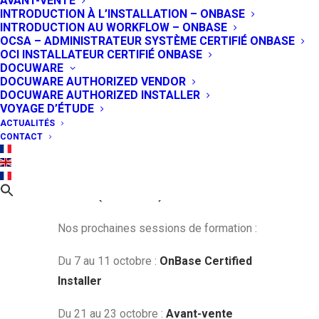
AVANT-VENTE
INTRODUCTION À L’INSTALLATION – ONBASE
partenaires
mais
également
INTRODUCTION AU WORKFLOW – ONBASE
intégrateurs. Ces formations sont
OCSA – ADMINISTRATEUR SYSTÈME CERTIFIÉ ONBASE
OCI INSTALLATEUR CERTIFIÉ ONBASE
reconnues officiellement et
DOCUWARE
respectent les standards imposés
DOCUWARE AUTHORIZED VENDOR
DOCUWARE AUTHORIZED INSTALLER
par l’é
diteur Hyland
VOYAGE D’ÉTUDE
Software.
Découvrez le programme
ACTUALITÉS
et les dates de formation au produit
CONTACT
OnBase que nous vous proposons
pour les prochains mois à Paris et à
Douala (Cameroun).
Nos prochaines sessions de formation :
Du 7 au 11 octobre :
O
nBase Certified
Installer
Du 21 au 23 octobre :
Avant-vente