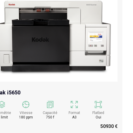
ak i5650
umétrie
Vitesse
Capacité
Format
Flatbed
 limit
180 ppm
750 f
A3
Oui
50930 €