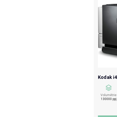
Kodak i
Volumétrie
130000 ppj