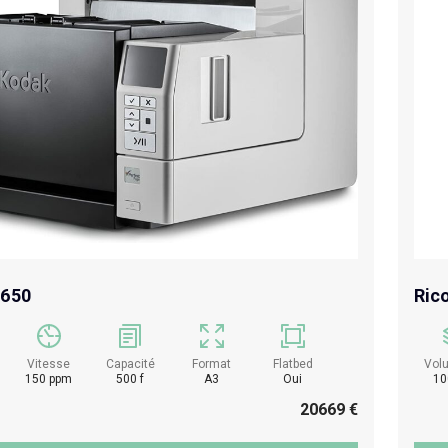
4650
Ric
Vitesse
Capacité
Format
Flatbed
Vol
150 ppm
500 f
A3
Oui
10
20669 €