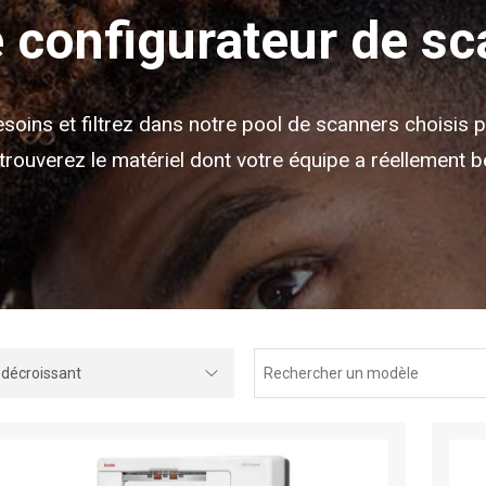
 configurateur de s
soins et filtrez dans notre pool de scanners choisis 
trouverez le matériel dont votre équipe a réellement b
 tri
Facette Auto-complétion
Trier le contenu
Rechercher