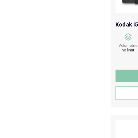
Kodak i
Volumétrie
no limit