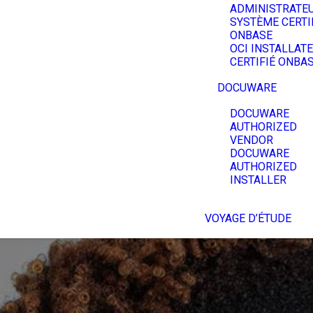
ADMINISTRATE
SYSTÈME CERTI
ONBASE
OCI INSTALLAT
CERTIFIÉ ONBA
DOCUWARE
DOCUWARE
AUTHORIZED
VENDOR
DOCUWARE
AUTHORIZED
INSTALLER
VOYAGE D’ÉTUDE