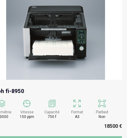
oh fi-8950
umétrie
Vitesse
Capacité
Format
Flatbed
0000
150 ppm
750 f
A3
Non
18500 €