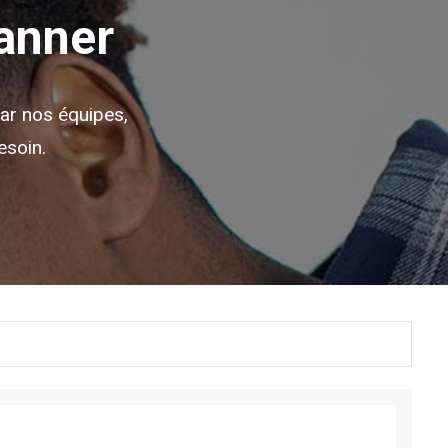
canner
par nos équipes,
esoin.