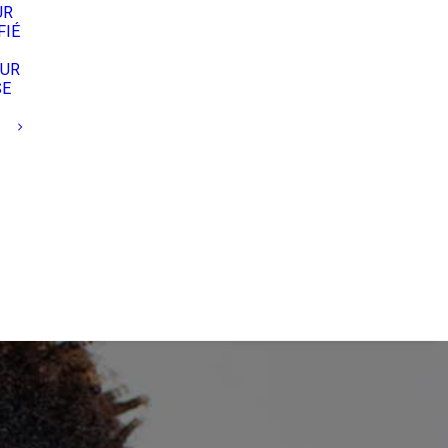
UR
FIÉ
EUR
SE