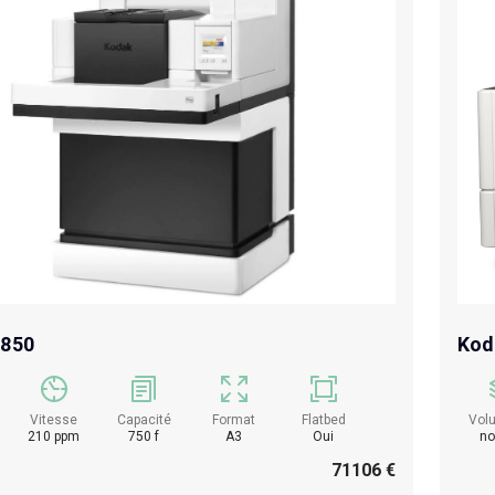
5850
Kod
Vitesse
Capacité
Format
Flatbed
Vol
210 ppm
750 f
A3
Oui
no
71106 €