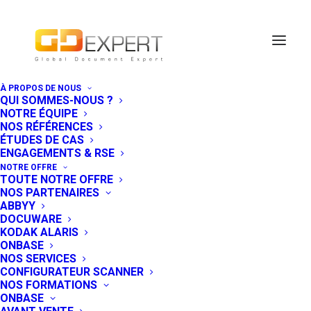
À PROPOS DE NOUS
QUI SOMMES-NOUS ?
NOTRE ÉQUIPE
NOS RÉFÉRENCES
ÉTUDES DE CAS
ENGAGEMENTS & RSE
NOTRE OFFRE
TOUTE NOTRE OFFRE
NOS PARTENAIRES
ABBYY
DOCUWARE
KODAK ALARIS
ONBASE
NOS SERVICES
GDExpert / PFU Ricoh :
CONFIGURATEUR SCANNER
NOS FORMATIONS
une alliance
ONBASE