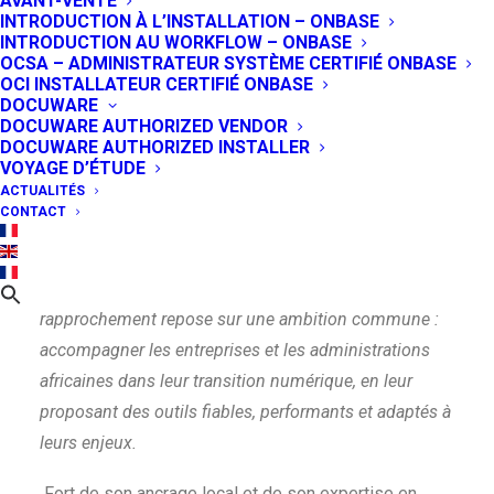
AVANT-VENTE
INTRODUCTION À L’INSTALLATION – ONBASE
stratégique au service
INTRODUCTION AU WORKFLOW – ONBASE
OCSA – ADMINISTRATEUR SYSTÈME CERTIFIÉ ONBASE
de la dématérialisation
OCI INSTALLATEUR CERTIFIÉ ONBASE
DOCUWARE
DOCUWARE AUTHORIZED VENDOR
28 AVRIL 2025
|
IN
CAPTURE
,
NEWS SOCIÉTÉ
,
NUMÉRISATION &
DÉMATÉRIALISATION
,
PRODUITS
DOCUWARE AUTHORIZED INSTALLER
VOYAGE D’ÉTUDE
ACTUALITÉS
GDExpert, acteur majeur de la digitalisation et de la
CONTACT
gestion documentaire en Afrique francophone, vient
de nouer un partenariat stratégique avec PFU Ricoh,
spécialiste mondial des solutions de numérisation. Ce
rapprochement repose sur une ambition commune :
accompagner les entreprises et les administrations
africaines dans leur transition numérique, en leur
proposant des outils fiables, performants et adaptés à
leurs enjeux.
Fort de son ancrage local et de son expertise en